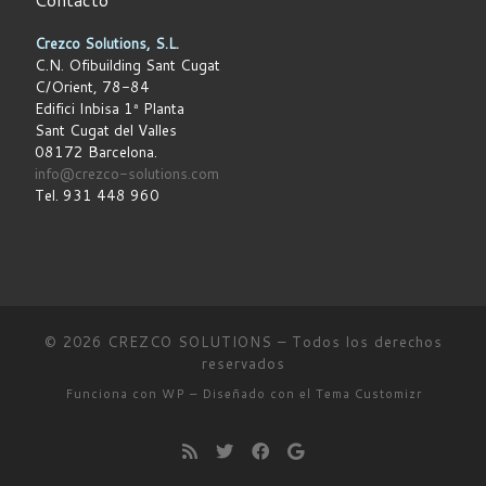
Crezco Solutions, S.L.
C.N. Ofibuilding Sant Cugat
C/Orient, 78-84
Edifici Inbisa 1ª Planta
Sant Cugat del Valles
08172 Barcelona.
info@crezco-solutions.com
Tel.
931 448 960
© 2026
CREZCO SOLUTIONS
– Todos los derechos
reservados
Funciona con
WP
– Diseñado con el
Tema Customizr