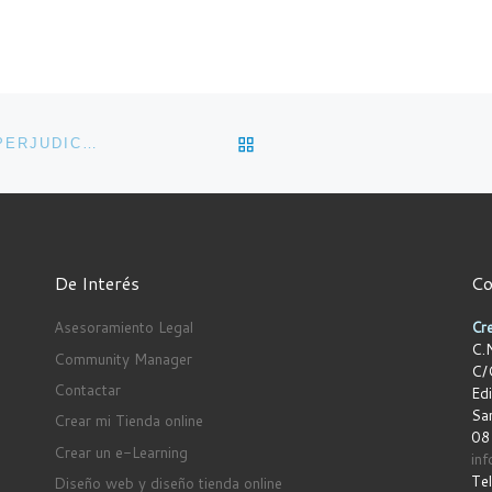
VOLVER A LA LISTA DE 
CÓMO PREVENIR BUENOS SITIOS WEB DE VERSE PERJUDICADO POR CAMBIOS EN EL ALGORITMO DE GOOGLE
De Interés
Co
Asesoramiento Legal
Cre
C.N
Community Manager
C/
Contactar
Edi
San
Crear mi Tienda online
08
Crear un e-Learning
in
Te
Diseño web y diseño tienda online