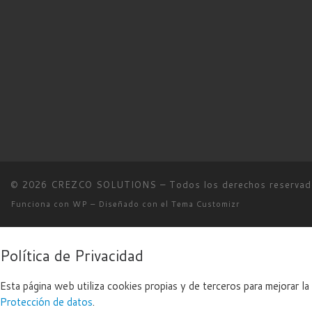
© 2026
CREZCO SOLUTIONS
– Todos los derechos reserva
Funciona con
WP
– Diseñado con el
Tema Customizr
Política de Privacidad
Esta página web utiliza cookies propias y de terceros para mejorar l
Protección de datos
.