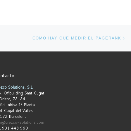
En
ENTRADAS
COMO HAY QUE MEDIR EL PAGERANK
ntacto
zco Solutions, S.L.
. Ofibuilding Sant Cugat
Orient, 78-84
fici Inbisa 1ª Planta
t Cugat del Valles
172 Barcelona.
fo@crezco-solutions.com
l.
931 448 960