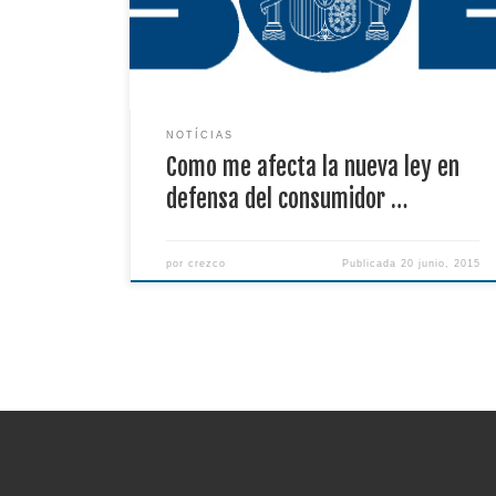
comercio electrónico y a distancia. Esta ley entra
en vigor a partir del 14 de Junio del 2014, por
tanto, toda venta a partir de […]
NOTÍCIAS
Como me afecta la nueva ley en
defensa del consumidor …
por
crezco
Publicada
20 junio, 2015