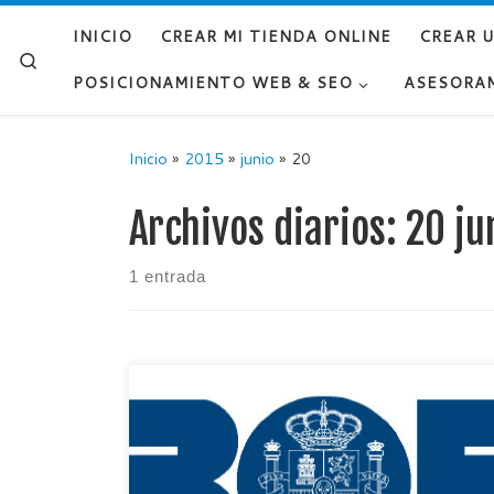
Saltar al contenido
INICIO
CREAR MI TIENDA ONLINE
CREAR 
Search
POSICIONAMIENTO WEB & SEO
ASESORA
Inicio
»
2015
»
junio
»
20
Archivos diarios:
20 ju
1 entrada
El pasado 27 de mayo se aprobó la nueva Ley
3/2014, de 27 de marzo donde se establece la
nueva normativa en defensa al consumidor de