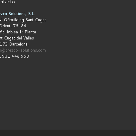
ntacto
zco Solutions, S.L.
. Ofibuilding Sant Cugat
Orient, 78-84
fici Inbisa 1ª Planta
t Cugat del Valles
172 Barcelona.
fo@crezco-solutions.com
l.
931 448 960