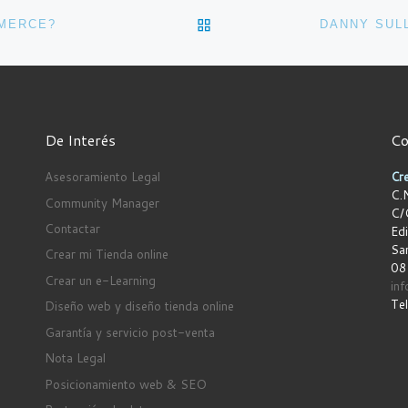
VOLVER A LA LISTA DE 
MMERCE?
De Interés
Co
Asesoramiento Legal
Cre
C.N
Community Manager
C/
Contactar
Edi
San
Crear mi Tienda online
08
Crear un e-Learning
in
Te
Diseño web y diseño tienda online
Garantía y servicio post-venta
Nota Legal
Posicionamiento web & SEO