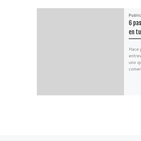
Publi
6 pa
en tu
Hace 
entrev
uno qu
comerc