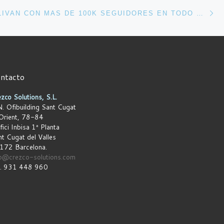
En
ENTRADAS
DANNY SULLIVAN CON MAS DE 100K SEGUIDORES EN TODO EL MUNDO
ntacto
zco Solutions, S.L.
. Ofibuilding Sant Cugat
Orient, 78-84
fici Inbisa 1ª Planta
t Cugat del Valles
172 Barcelona.
fo@crezco-solutions.com
l.
931 448 960